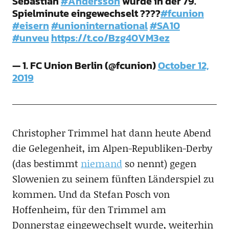
Sebastian
#Andersson
wurde in der 79.
Spielminute eingewechselt ????
#fcunion
#eisern
#unioninternational
#SA10
#unveu
https://t.co/Bzg40VM3ez
— 1. FC Union Berlin (@fcunion)
October 12,
2019
Christopher Trimmel hat dann heute Abend
die Gelegenheit, im Alpen-Republiken-Derby
(das bestimmt
niemand
so nennt) gegen
Slowenien zu seinem fünften Länderspiel zu
kommen. Und da Stefan Posch von
Hoffenheim, für den Trimmel am
Donnerstag eingewechselt wurde, weiterhin