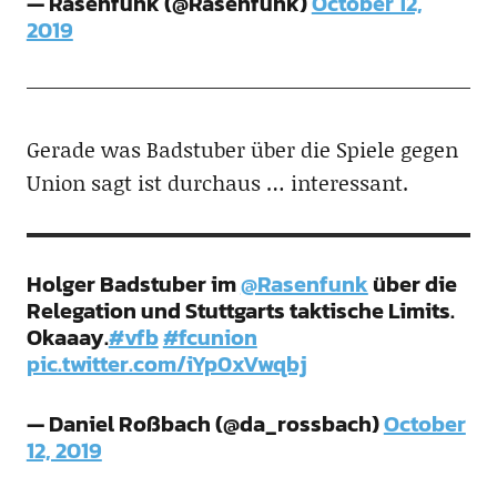
— Rasenfunk (@Rasenfunk)
October 12,
2019
Gerade was Badstuber über die Spiele gegen
Union sagt ist durchaus … interessant.
Holger Badstuber im
@Rasenfunk
über die
Relegation und Stuttgarts taktische Limits.
Okaaay.
#vfb
#fcunion
pic.twitter.com/iYp0xVwqbj
— Daniel Roßbach (@da_rossbach)
October
12, 2019