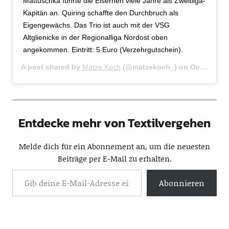
Mattuschka führte die Eisernen viele Jahre als Zweitliga-
Kapitän an. Quiring schaffte den Durchbruch als
Eigengewächs. Das Trio ist auch mit der VSG
Altglienicke in der Regionalliga Nordost oben
angekommen. Eintritt: 5 Euro (Verzehrgutschein).
A post shared by
Matze Koch
(@matzekoch_) on
Oct 12, 2019 at 4:32am PDT
Entdecke mehr von Textilvergehen
Melde dich für ein Abonnement an, um die neuesten
Beiträge per E-Mail zu erhalten.
Abonnieren