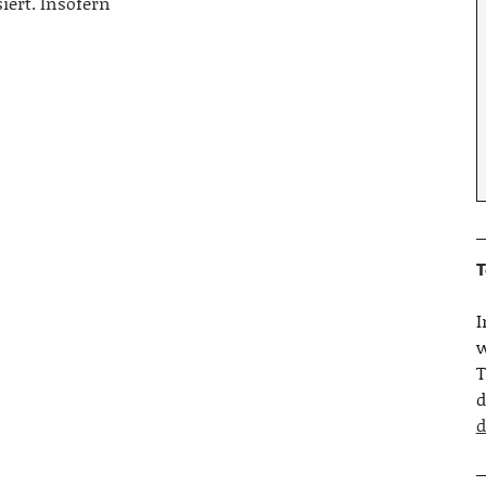
iert. Insofern
T
w
T
d
d