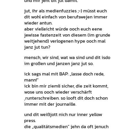
und mir jeht dit jut damit.
jut, ihr als medienfuzzies ;-) müsst euch
dit wohl einfach von berufswejen immer
wieder antun.
aber vielleicht würde ooch euch eene
jewisse fastenzeit von diesem (im grunde
weitjehend) verlogenen hype ooch mal
janz jut tun?
mensch, wir sind, wat wa sind und dit isdo
im großen und janzen janz jut so.
ick sags mal mit BAP: „lasse doch rede,
mann!“
ick bin mir ziemli sicher, die zeit kommt,
wose uns ooch wieder verschärft
‚runterschreiben. so looft dit doch schon
immer mit der journaille.
und dit weißjott nich nur inner yellow
press.
die „qualitätsmedien“ jehn da oft jenuch