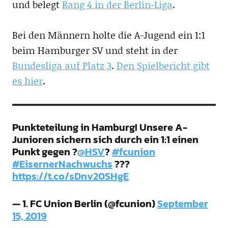
und belegt
Rang 4 in der Berlin-Liga
.
Bei den Männern holte die A-Jugend ein 1:1
beim Hamburger SV und steht in der
Bundesliga auf Platz 3
.
Den Spielbericht gibt
es hier
.
Punkteteilung in Hamburg! Unsere A-
Junioren sichern sich durch ein 1:1 einen
Punkt gegen ?
@HSV
?
#fcunion
#EisernerNachwuchs
???
https://t.co/sDnv20SHgE
— 1. FC Union Berlin (@fcunion)
September
15, 2019