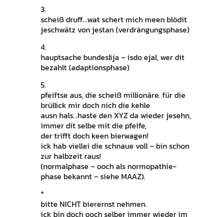
3.
scheiß druff…wat schert mich meen blödit
jeschwätz von jestan (verdrängungsphase)
4.
hauptsache bundeslija – isdo ejal, wer dit
bezahlt (adaptionsphase)
5.
pfeiftse aus, die scheiß millionäre. für die
brüllick mir doch nich die kehle
ausn hals…haste den XYZ da wieder jesehn,
immer dit selbe mit die pfeife,
der trifft doch keen bierwagen!
ick hab viellei die schnaue voll – bin schon
zur halbzeit raus!
(normalphase – ooch als normopathie-
phase bekannt – siehe MAAZ).
*
bitte NICHT bierernst nehmen.
ick bin doch ooch selber immer wieder im