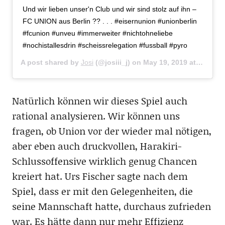
Und wir lieben unser'n Club und wir sind stolz auf ihn –
FC UNION aus Berlin ?? . . . #eisernunion #unionberlin
#fcunion #unveu #immerweiter #nichtohneliebe
#nochistallesdrin #scheissrelegation #fussball #pyro
A post shared by
Josi
(@josiii_j) on
May 19, 2019 at 9:51am PDT
Natürlich können wir dieses Spiel auch
rational analysieren. Wir können uns
fragen, ob Union vor der wieder mal nötigen,
aber eben auch druckvollen, Harakiri-
Schlussoffensive wirklich genug Chancen
kreiert hat. Urs Fischer sagte nach dem
Spiel, dass er mit den Gelegenheiten, die
seine Mannschaft hatte, durchaus zufrieden
war. Es hätte dann nur mehr Effizienz