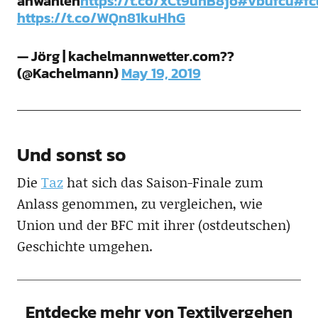
anwählen
https://t.co/xCt9uhB8jo
#vbufcu
#fc
https://t.co/WQn81kuHhG
— Jörg | kachelmannwetter.com??
(@Kachelmann)
May 19, 2019
Und sonst so
Die
Taz
hat sich das Saison-Finale zum
Anlass genommen, zu vergleichen, wie
Union und der BFC mit ihrer (ostdeutschen)
Geschichte umgehen.
Entdecke mehr von Textilvergehen