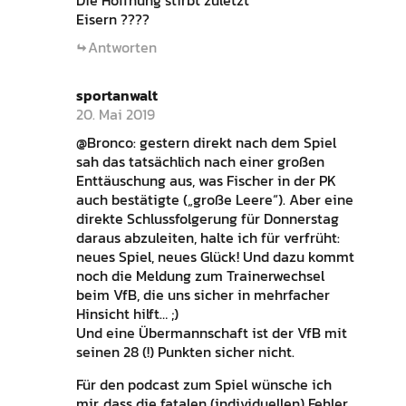
Die Hoffnung stirbt zuletzt
Eisern ????
Antworten
sportanwalt
20. Mai 2019
@Bronco: gestern direkt nach dem Spiel
sah das tatsächlich nach einer großen
Enttäuschung aus, was Fischer in der PK
auch bestätigte („große Leere“). Aber eine
direkte Schlussfolgerung für Donnerstag
daraus abzuleiten, halte ich für verfrüht:
neues Spiel, neues Glück! Und dazu kommt
noch die Meldung zum Trainerwechsel
beim VfB, die uns sicher in mehrfacher
Hinsicht hilft… ;)
Und eine Übermannschaft ist der VfB mit
seinen 28 (!) Punkten sicher nicht.
Für den podcast zum Spiel wünsche ich
mir, dass die fatalen (individuellen) Fehler,