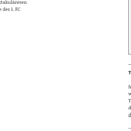
ktakuläreren
des 1. FC
T
w
T
d
d