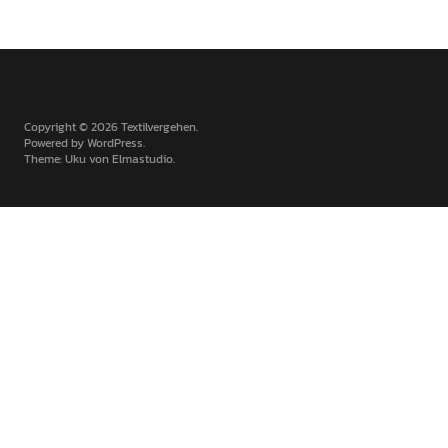
Copyright © 2026 Textilvergehen
Powered by
WordPress
Theme: Uku von
Elmastudio