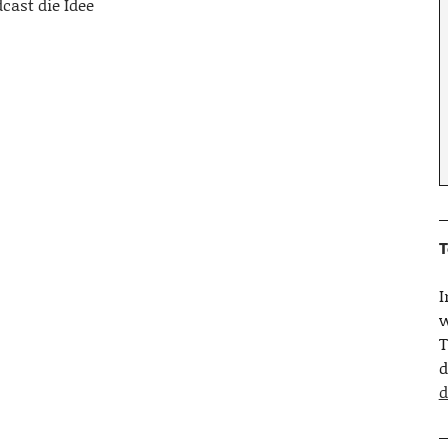
cast die Idee
T
w
T
d
d