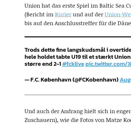
Union hat das erste Spiel im Baltic Sea
(Bericht im
Kurier
und auf der
Union-We
bis auf den Anschlusstreffer für die Däne
Trods dette fine langskudsmål i overti
hele holdet tabte U19 til et stærkt Uni
større end 2-1
#fcklive
pic.twitter.com/
— F.C. København (@FCKobenhavn)
Augu
Und auch der Andrang hielt sich in engen
Zuschauern), wie die Fotos von Matze Ko