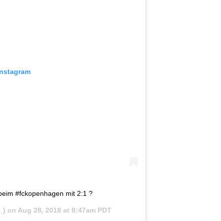
Instagram
 beim #fckopenhagen mit 2:1 ?
_) on
Aug 28, 2018 at 8:47am PDT