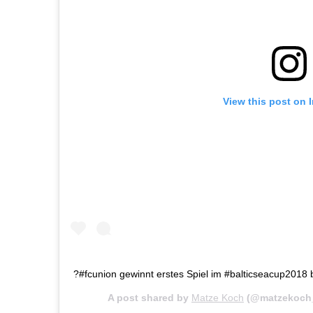
View this post on 
?#fcunion gewinnt erstes Spiel im #balticseacup2018
A post shared by
Matze Koch
(@matzekoch