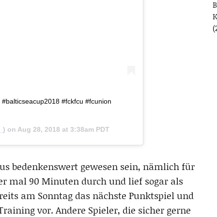
B
(
. #balticseacup2018 #fckfcu #fcunion
_) on
Aug 28, 2018 at 3:38am PDT
haus bedenkenswert gewesen sein, nämlich für
 er mal 90 Minuten durch und lief sogar als
ereits am Sonntag das nächste Punktspiel und
raining vor. Andere Spieler, die sicher gerne