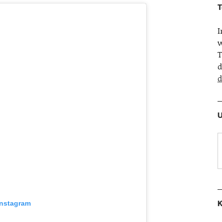
T
w
T
d
d
U
K
Instagram