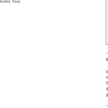
bsite). Vom
T
w
T
d
d