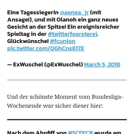
Eine Tagessiegerin
@aenea_jr
(mit
Ansage!), und mit Olanoh ein ganz neues
Gesicht an der Spitze! Ein ereignisreicher
Spieltag in der
#twitterfoersterei
.
Glückwünsche!
#fcunion
pic.twitter.com/QGhCns817E
— ExWuschel (@ExWuschel)
March 5, 2018
Und der schönste Moment vom Bundesliga-
Wochenende war sicher dieser hier:
Nach dem Abpfiff von
#SCFFCB
wurde am