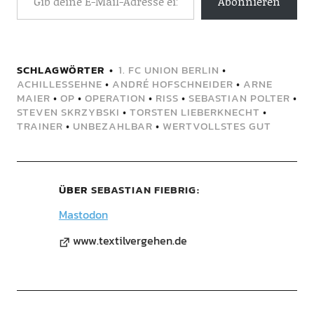
Abonnieren
SCHLAGWÖRTER
1. FC UNION BERLIN
•
ACHILLESSEHNE
•
ANDRÉ HOFSCHNEIDER
•
ARNE
MAIER
•
OP
•
OPERATION
•
RISS
•
SEBASTIAN POLTER
•
STEVEN SKRZYBSKI
•
TORSTEN LIEBERKNECHT
•
TRAINER
•
UNBEZAHLBAR
•
WERTVOLLSTES GUT
ÜBER
SEBASTIAN FIEBRIG
Mastodon
www.textilvergehen.de