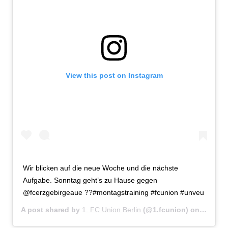
View this post on Instagram
Wir blicken auf die neue Woche und die nächste
Aufgabe. Sonntag geht’s zu Hause gegen
@fcerzgebirgeaue ??#montagstraining #fcunion #unveu
A post shared by
1. FC Union Berlin
(@1.fcunion) on
Mar 5, 