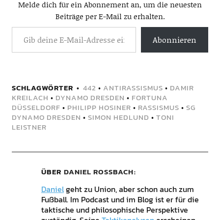
Melde dich für ein Abonnement an, um die neuesten
Beiträge per E-Mail zu erhalten.
Abonnieren
SCHLAGWÖRTER
442
•
ANTIRASSISMUS
•
DAMIR
KREILACH
•
DYNAMO DRESDEN
•
FORTUNA
DÜSSELDORF
•
PHILIPP HOSINER
•
RASSISMUS
•
SG
DYNAMO DRESDEN
•
SIMON HEDLUND
•
TONI
LEISTNER
ÜBER
DANIEL ROSSBACH
Daniel
geht zu Union, aber schon auch zum
Fußball. Im Podcast und im Blog ist er für die
taktische und philosophische Perspektive
zuständig. Seine
Taktikanalysen
erscheinen