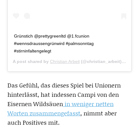
Grünstich @prettygreenltd @1.fcunion
#wennsdraussengrünwird #palmsonntag
#stirninfaltengelegt
A post shared by
Christian Arbeit
(@christian_arbeit) on
Apr 
Das Gefühl, das dieses Spiel bei Unionern
hinterlässt, hat indessen Campi von den
Eisernen Wildsäuen
in weniger netten
Worten zusammengefasst
, nimmt aber
auch Positives mit.