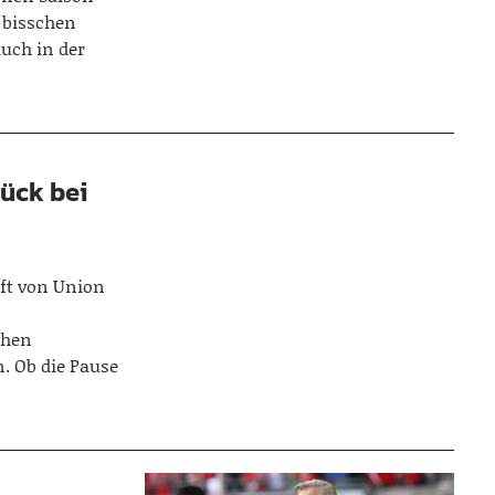
 bisschen
auch in der
rück bei
ft von Union
n
chen
. Ob die Pause