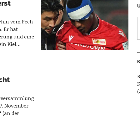
rst
U
erhin vom Pech
. Er hat
erung und eine
ein Kiel…
K
B
cht
(
derversammlung
27. November
‘ (an der