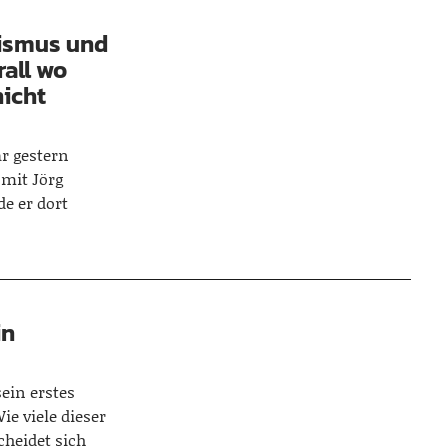
sismus und
rall wo
nicht
r gestern
 mit Jörg
de er dort
in
sein erstes
ie viele dieser
cheidet sich