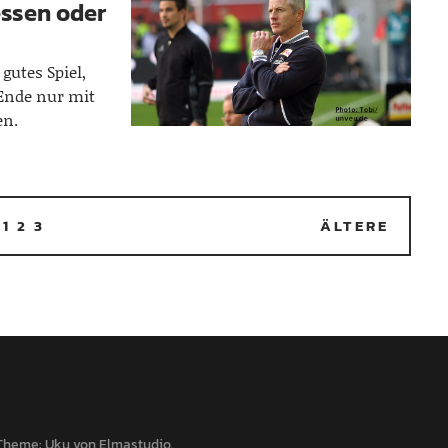
ssen oder
gutes Spiel,
Ende nur mit
en.
1
2
3
ÄLTERE
Theme: Uku von
Elmastudio