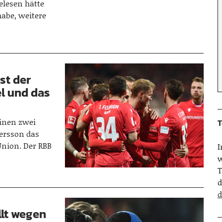
elesen hätte
habe, weitere
st der
l und das
inen zwei
T
ersson das
nion. Der RBB
w
T
d
d
llt wegen