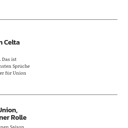
 Celta
 Das ist
ensten Sprüche
er für Union
Union,
ner Rolle
enen Saison