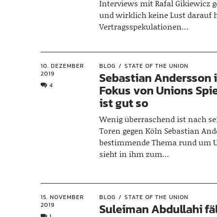
Interviews mit Rafal Gikiewicz g
und wirklich keine Lust darauf 
Vertragsspekulationen…
10. DEZEMBER
BLOG
STATE OF THE UNION
2019
Sebastian Andersson i
4
Fokus von Unions Spie
ist gut so
Wenig überraschend ist nach se
Toren gegen Köln Sebastian And
bestimmende Thema rund um U
sieht in ihm zum…
15. NOVEMBER
BLOG
STATE OF THE UNION
2019
Suleiman Abdullahi fä
1