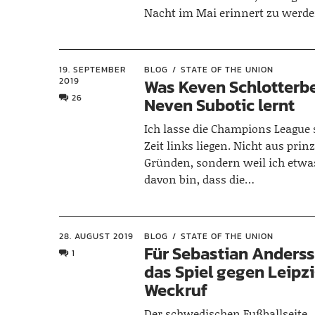
Nacht im Mai erinnert zu werde
19. SEPTEMBER
BLOG
STATE OF THE UNION
2019
Was Keven Schlotterb
26
Neven Subotic lernt
Ich lasse die Champions League s
Zeit links liegen. Nicht aus prinz
Gründen, sondern weil ich etwa
davon bin, dass die…
28. AUGUST 2019
BLOG
STATE OF THE UNION
Für Sebastian Anders
1
das Spiel gegen Leipzi
Weckruf
Der schwedischen Fußballseite