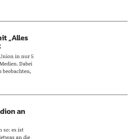
it „Alles
t
Union in nur 5
r Medien. Dabei
zu beobachten,
adion an
 so: es ist
detwas an die