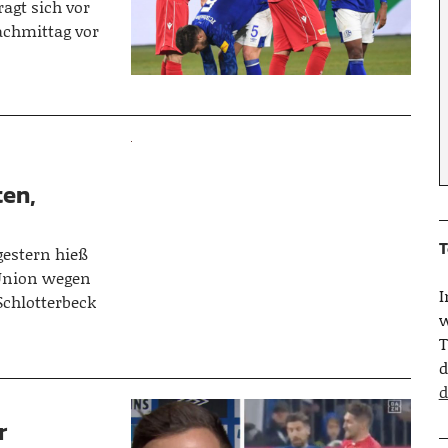
ragt sich vor
achmittag vor
ten,
T
gestern hieß
 Union wegen
Schlotterbeck
w
T
d
d
r