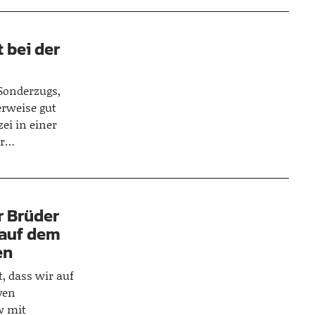
t bei der
Sonderzugs,
herweise gut
zei in einer
er…
r Brüder
 auf dem
en
t, dass wir auf
ven
w mit