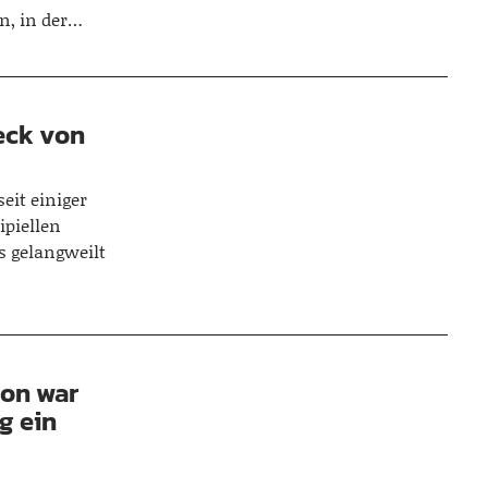
n, in der…
eck von
eit einiger
ipiellen
s gelangweilt
son war
g ein