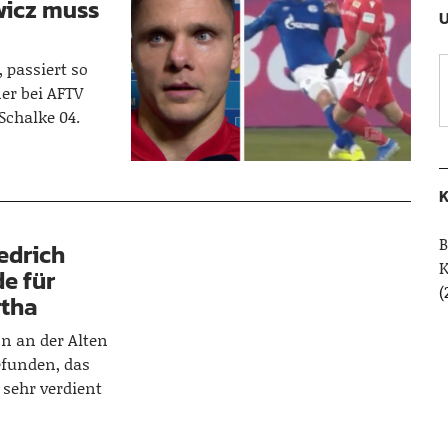
wicz muss
U
 passiert so
er bei AFTV
Schalke 04.
K
B
iedrich
e für
(
rtha
n an der Alten
gefunden, das
 sehr verdient