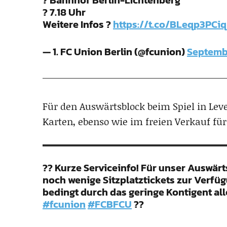
? Bahnhof Berlin-Lichtenberg
? 7.18 Uhr
Weitere Infos ?
https://t.co/BLeqp3PCiq
— 1. FC Union Berlin (@fcunion)
Septembe
Für den Auswärtsblock beim Spiel in Lev
Karten, ebenso wie im freien Verkauf für
?? Kurze Serviceinfo! Für unser Auswär
noch wenige Sitzplatztickets zur Verfüg
bedingt durch das geringe Kontigent all
#fcunion
#FCBFCU
??