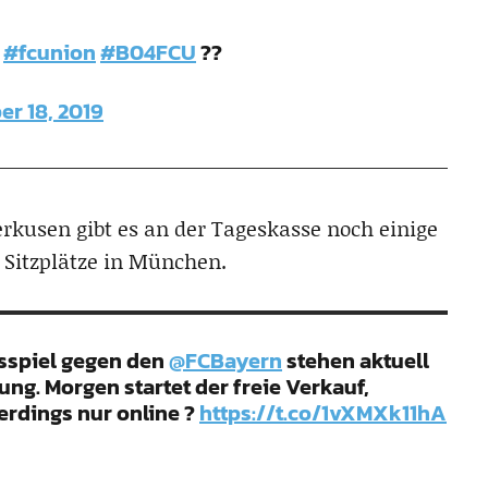
#fcunion
#B04FCU
??
r 18, 2019
erkusen gibt es an der Tageskasse noch einige
 Sitzplätze in München.
tsspiel gegen den
@FCBayern
stehen aktuell
ung. Morgen startet der freie Verkauf,
erdings nur online ?
https://t.co/1vXMXk11hA