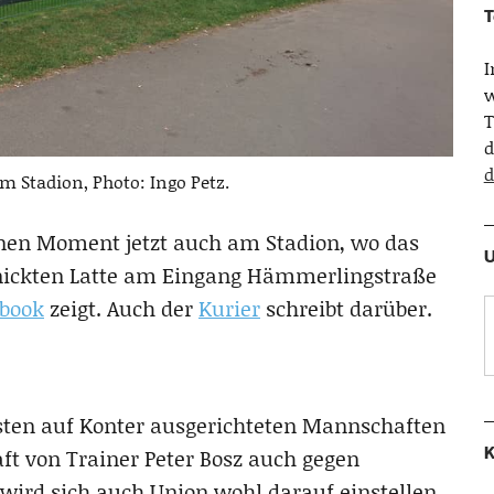
T
w
T
d
d
m Stadion, Photo: Ingo Petz.
inen Moment jetzt auch am Stadion, wo das
U
knickten Latte am Eingang Hämmerlingstraße
book
zeigt. Auch der
Kurier
schreibt darüber.
sten auf Konter ausgerichteten Mannschaften
K
ft von Trainer Peter Bosz auch gegen
wird sich auch Union wohl darauf einstellen,