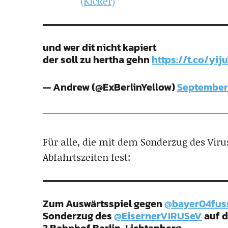
(Kicker)
und wer dit nicht kapiert
der soll zu hertha gehn
https://t.co/yi
— Andrew (@ExBerlinYellow)
September 
Für alle, die mit dem Sonderzug des Vir
Abfahrtszeiten fest:
Zum Auswärtsspiel gegen
@bayer04fus
Sonderzug des
@EisernerVIRUSeV
auf d