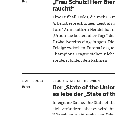
„Frau Schulz! Herr Bi
1
raucht!“
Eine Fußball-Doku, die mehr Bü
Arbeitsbesprechungen zeigt als
Tore? Annekathrin Hendel hat m
„Union die besten aller Tage“ den
Fußballvereins eingefangen. Die
Erfolge zwischen Europa League
Champions League stehen nicht
sondern bilden den Rahmen.
3. APRIL 2024
BLOG
STATE OF THE UNION
Der „State of the Union
39
es lebe der „State of 
In eigener Sache: Der State of t
sich verändern, aber es wird ihn
Wir setzen nicht mehr den Fokus