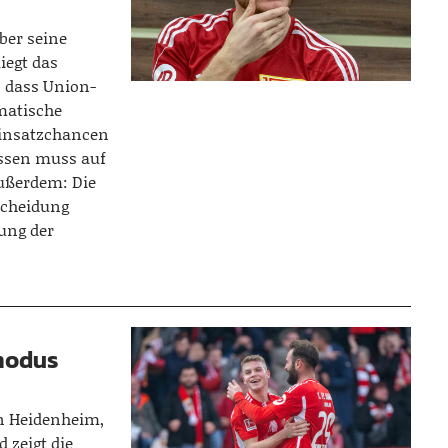
ber seine
iegt das
 dass Union-
matische
Einsatzchancen
tessen muss auf
Außerdem: Die
tscheidung
ung der
modus
n Heidenheim,
 zeigt die