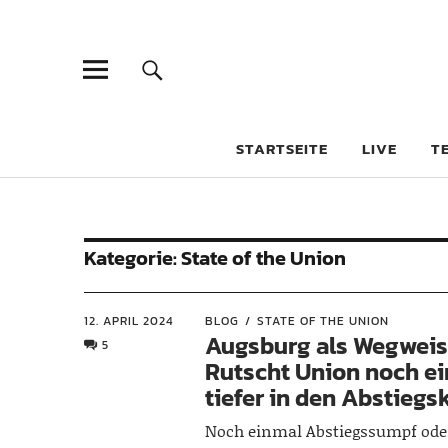
STARTSEITE
LIVE
T
Kategorie:
State of the Union
12. APRIL 2024
BLOG
STATE OF THE UNION
Augsburg als Wegweis
5
Rutscht Union noch e
tiefer in den Abstieg
Noch einmal Abstiegssumpf ode