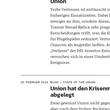
Union
Yorbe Vertessen ist enttäuscht ü
bisherigen Einsatzzeiten. Dabei l
weniger an ihm, sondern daran,
Trainer Nenad Bjelica sehr prag
Entscheidungen trifft, was die 
für Flügelspieler reduziert. Ver
Chancen als Angreifer hoffen. 
„Verlierer“ der DFL-Investor-En
versuchen sich in einer Umdeut
Ereignisse.
25. FEBRUAR 2024
BLOG
STATE OF THE UNION
Union hat den Krisen
abgelegt
Zwar gewinnt Union nicht gege
aber nach dem frühen Rückstand