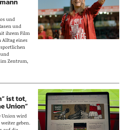
ermann
ros und
 Rasen und
it ihrem Film
 Alltag eines
 sportlichen
 und
 im Zentrum,
“ ist tot,
the Union“
he Union wird
 weiter geben.
 auf die