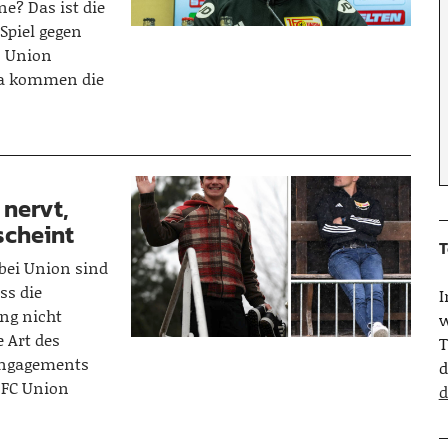
e? Das ist die
Spiel gegen
s Union
Da kommen die
nervt,
scheint
T
bei Union sind
ss die
ng nicht
w
 Art des
T
 Engagements
d
 FC Union
d