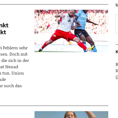
U
nkt
nkt
i Fehlern sehr
K
usen. Doch mit
die sich in der
B
hat Nenad
u tun. Union
(
nde
ur noch das