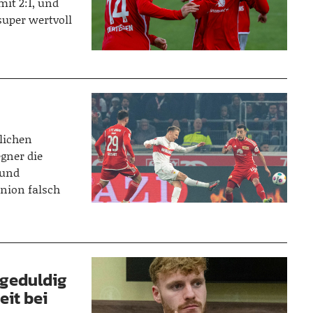
mit 2:1, und
super wertvoll
tlichen
egner die
 und
Union falsch
ngeduldig
eit bei