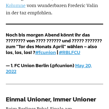
Kolumne
vom wunderbaren Frederic Valin
in der taz empfohlen.
Noch bis morgen Abend könnt ihr das
???????? von ???? ?????? und ????? ???????
zum "Tor des Monats April" wählen – also
los, los, los! ?
#fcunion
|
#RBLFCU
— 1. FC Union Berlin (@fcunion)
May 20,
2022
Einmal Unioner, Immer Unioner
Beim Berliner Pokal-Finale am