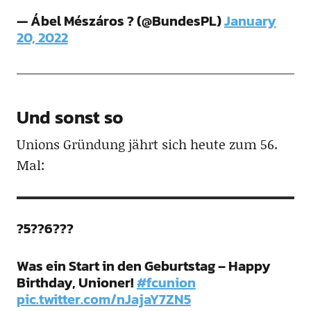
— Ábel Mészáros ? (@BundesPL)
January
20, 2022
Und sonst so
Unions Gründung jährt sich heute zum 56.
Mal:
?5??6???
Was ein Start in den Geburtstag – Happy
Birthday, Unioner!
#fcunion
pic.twitter.com/nJajaY7ZN5