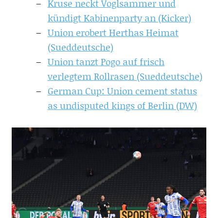
Kruse neckt Voglsammer und
kündigt Kabinenparty an (Kicker)
Union erobert Herthas Heimat
(Sueddeutsche)
Union tanzt Pogo auf frisch
verlegtem Rollrasen (Sueddeutsche)
German Cup: Union cement status
as undisputed kings of Berlin (DW)