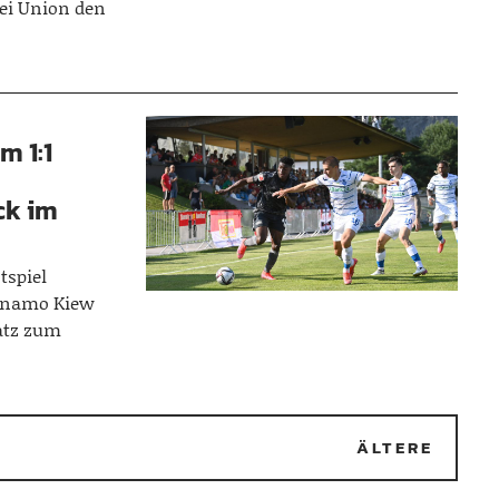
bei Union den
m 1:1
ck im
tspiel
Dynamo Kiew
atz zum
2
ÄLTERE