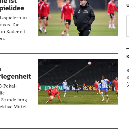
ie ist
U
pielidee
tzspielern in
axis. Die
 im Kader ist
en.
K
m
B
rlegenheit
(
B-Pokal-
die
 Stunde lang
ektive Mittel