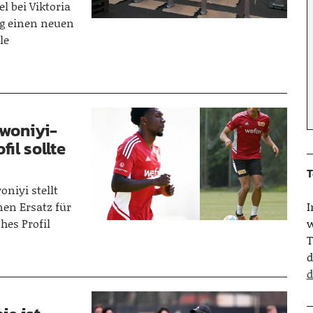
l bei Viktoria
tig einen neuen
le
Awoniyi-
il sollte
T
niyi stellt
nen Ersatz für
hes Profil
w
T
d
d