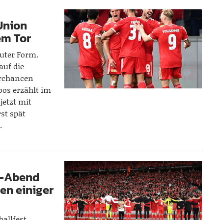
Union
em Tor
guter Form.
auf die
orchancen
os erzählt im
jetzt mit
st spät
.
l-Abend
en einiger
allfest,