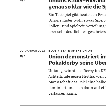
Unions Kader-Hierarch
1
genauso klar wie die S
Ein Testspiel gibt heute den Ersa
Unions Kader wohl etwas Spielpr
Rollen- und Spielzeit-Verteilung
aber sehr deutlich festgeschrieb
20. JANUAR 2022
BLOG
STATE OF THE UNION
Union demonstriert i
2
Pokalderby seine Übe
Union gewinnt das Derby im DF
Achtelfinale gegen Hertha, weil 
Mannschaft das Spiel eine halbe
dominiert und sich dann auf eff
verlassen kann.