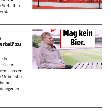
 Verhalten
wird.
s
artelf zu
 als
fmerksam
en, dass er
: Union stärkt
sthemen
mit eigenen