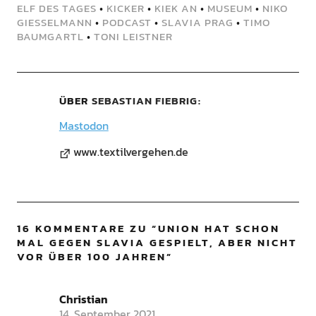
ELF DES TAGES
•
KICKER
•
KIEK AN
•
MUSEUM
•
NIKO
GIESSELMANN
•
PODCAST
•
SLAVIA PRAG
•
TIMO
BAUMGARTL
•
TONI LEISTNER
ÜBER
SEBASTIAN FIEBRIG
Mastodon
www.textilvergehen.de
16 KOMMENTARE ZU “
UNION HAT SCHON
MAL GEGEN SLAVIA GESPIELT, ABER NICHT
VOR ÜBER 100 JAHREN
”
Christian
14. September 2021