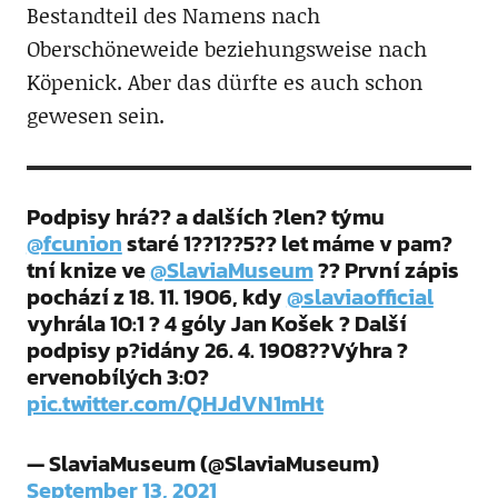
Bestandteil des Namens nach
Oberschöneweide beziehungsweise nach
Köpenick. Aber das dürfte es auch schon
gewesen sein.
Podpisy hrá?? a dalších ?len? týmu
@fcunion
staré 1??1??5?? let máme v pam?
tní knize ve
@SlaviaMuseum
?? První zápis
pochází z 18. 11. 1906, kdy
@slaviaofficial
vyhrála 10:1 ? 4 góly Jan Košek ? Další
podpisy p?idány 26. 4. 1908??Výhra ?
ervenobílých 3:0?
pic.twitter.com/QHJdVN1mHt
— SlaviaMuseum (@SlaviaMuseum)
September 13, 2021