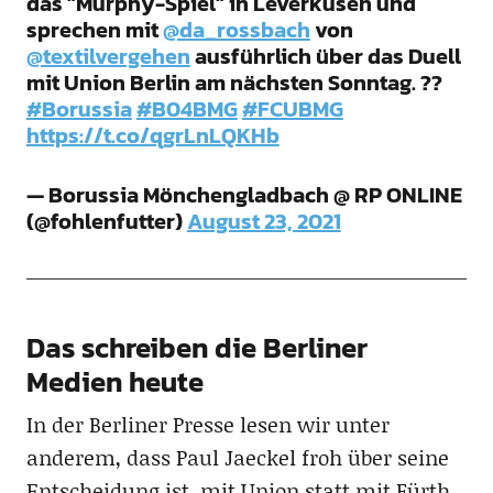
das "Murphy-Spiel" in Leverkusen und
sprechen mit
@da_rossbach
von
@textilvergehen
ausführlich über das Duell
mit Union Berlin am nächsten Sonntag. ??
#Borussia
#B04BMG
#FCUBMG
https://t.co/qgrLnLQKHb
— Borussia Mönchengladbach @ RP ONLINE
(@fohlenfutter)
August 23, 2021
Das schreiben die Berliner
Medien heute
In der Berliner Presse lesen wir unter
anderem, dass Paul Jaeckel froh über seine
Entscheidung ist, mit Union statt mit Fürth