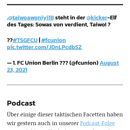
.
@taiwoawoniyi18
steht in der
@kicker
-Elf
des Tages: Sowas von verdient, Taiwo! ?
??
#TSGFCU
|
#fcunion
pic.twitter.com/JDnLPcdbSZ
— 1. FC Union Berlin ??? (@fcunion)
August
23, 2021
Podcast
Über einige dieser taktischen Facetten haben
wir gestern auch in unserer
Podcast-Folge