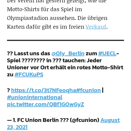
Der Verein hat gestern gezeigt, wie die
Motto-Shirts für das Spiel im
Olympiastadion aussehen. Die übrigen
Karten dafür gibt es im freien
Verkauf
.
?? Lasst uns das
@Oly_Berlin
zum
#UECL
-
Spiel ???????? in ??? tauchen: Jeder
Unioner vor Ort erhält ein rotes Motto-Shirt
zu
#FCUKuPS
?
https://t.co/3t7NFeoqha
#fcunion
|
#unioninternational
pic.twitter.com/QBf1GOwGyZ
— 1. FC Union Berlin ??? (@fcunion)
August
23, 2021