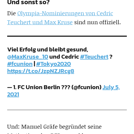
Und sonst so?
Die
Olympia-Nominierungen von Cedric
Teuchert und Max Kruse
sind nun offiziell.
Viel Erfolg und bleibt gesund,
@MaxKruse_10
und Cedric
#Teuchert
?
#fcunion
|
#Tokyo2020
https://t.co/JzpNZJRcg8
— 1. FC Union Berlin ??? (@fcunion)
July 5,
2021
Und: Manuel Gräfe begründet seine