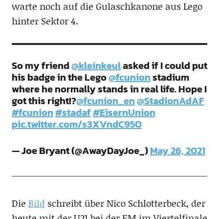
warte noch auf die Gulaschkanone aus Lego
hinter Sektor 4.
So my friend
@kleinkeul
asked if I could put
his badge in the Lego
@fcunion
stadium
where he normally stands in real life. Hope I
got this right!?
@fcunion_en
@StadionAdAF
#fcunion
#stadaf
#EisernUnion
pic.twitter.com/s3XVndC95O
— Joe Bryant (@AwayDayJoe_)
May 26, 2021
Die
Bild
schreibt über Nico Schlotterbeck, der
heute mit der U21 bei der EM im Viertelfinale