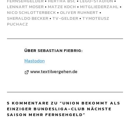
FERNSEHGELDER
•
HERTHA BSC
•
LEGO-STADION
•
LENNART MOSER
•
MATZE KOCH
•
MITGLIEDERZAHL
•
NICO SCHLOTTERBECK
•
OLIVER RUHNERT
•
SHERALDO BECKER
•
TV-GELDER
•
TYMOTEUSZ
PUCHACZ
ÜBER
SEBASTIAN FIEBRIG
Mastodon
www.textilvergehen.de
5 KOMMENTARE ZU “
UNION BEKOMMT ALS
EINZIGER BUNDESLIGA-CLUB NÄCHSTE
SAISON MEHR FERNSEHGELD
”