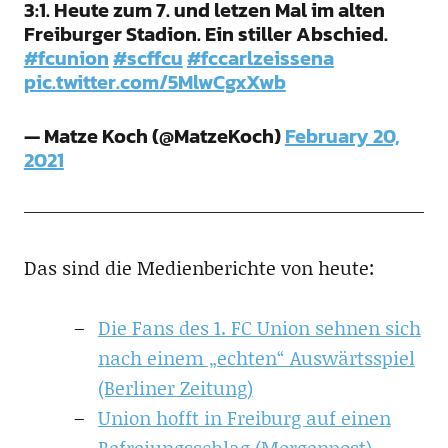
3:1. Heute zum 7. und letzen Mal im alten
Freiburger Stadion. Ein stiller Abschied.
#fcunion
#scffcu
#fccarlzeissena
pic.twitter.com/5MlwCgxXwb
— Matze Koch (@MatzeKoch)
February 20,
2021
Das sind die Medienberichte von heute:
Die Fans des 1. FC Union sehnen sich
nach einem „echten“ Auswärtsspiel
(Berliner Zeitung)
Union hofft in Freiburg auf einen
Befreiungsschlag (Morgenpost)