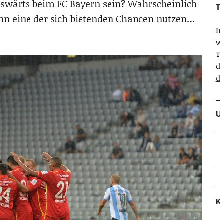
auswärts beim FC Bayern sein? Wahrscheinlich
T
nn eine der sich bietenden Chancen nutzen…
w
T
d
d
U
K