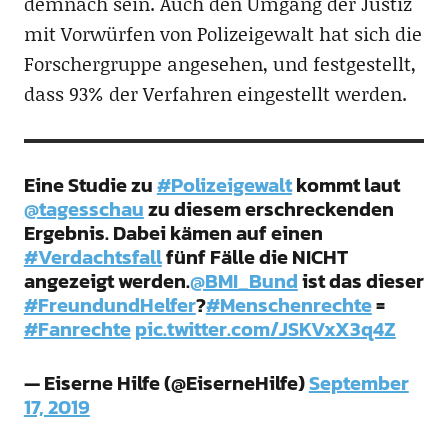
demnach sein. Auch den Umgang der Justiz
mit Vorwürfen von Polizeigewalt hat sich die
Forschergruppe angesehen, und festgestellt,
dass 93% der Verfahren eingestellt werden.
Eine Studie zu
#Polizeigewalt
kommt laut
@tagesschau
zu diesem erschreckenden
Ergebnis. Dabei kämen auf einen
#Verdachtsfall
fünf Fälle die NICHT
angezeigt werden.
@BMI_Bund
ist das dieser
#FreundundHelfer
?
#Menschenrechte
=
#Fanrechte
pic.twitter.com/JSKVxX3q4Z
— Eiserne Hilfe (@EiserneHilfe)
September
17, 2019