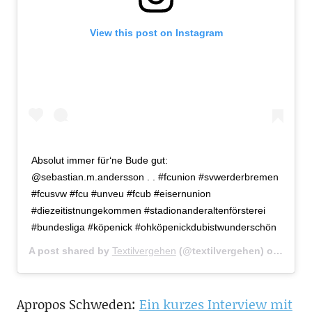
View this post on Instagram
Absolut immer für‘ne Bude gut:
@sebastian.m.andersson . . #fcunion #svwerderbremen
#fcusvw #fcu #unveu #fcub #eisernunion
#diezeitistnungekommen #stadionanderaltenförsterei
#bundesliga #köpenick #ohköpenickdubistwunderschön
A post shared by
Textilvergehen
(@textilvergehen) on
Sep 1
Apropos Schweden:
Ein kurzes Interview mit