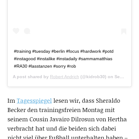
#training #tuesday #berlin #focus #hardwork #potd
#instagood #instalike #instadaily #sammamatthias
#RA30 #lasstanzen #sorry #rob
A post shared by
Robert Andrich
(@kidrob30) on
Sep 17, 2019 at 10:42am PDT
Im
Tagesspiegel
lesen wir, dass Sheraldo
Becker den trainingsfreien Montag mit
seinem Cousin Javairo Dilrosun von Hertha
verbracht hat und die beiden sich dabei
nicht viel über Fußball unterhalten haben –