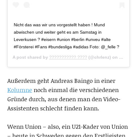
Nicht das was wir uns vorgestellt haben ! Mund
abwischen und weiter geht es am Samstag in
Leverkusen ? #eisern #union #berlin #unveu #alte
#Försterei #Fans #bundesliga #adidas Foto: @_felle ?
A post shared by
??????????? ????
(@chrlenz) on
Sep 16, 
Außerdem geht Andreas Baingo in einer
Kolumne
noch einmal die verschiedenen
Gründe durch, aus denen man den Video-
Assistenten schlecht finden kann.
Wenn Union – also, ein U21-Kader von Union
– heute in Schweden gegen den Erstligisten