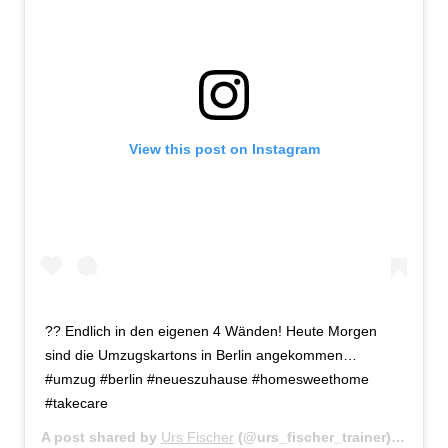
View this post on Instagram
?? Endlich in den eigenen 4 Wänden! Heute Morgen
sind die Umzugskartons in Berlin angekommen…
#umzug #berlin #neueszuhause #homesweethome
#takecare
A post shared by
Urs Fischer
(@urs_fischer_trainer) on
Sep 