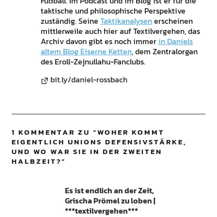
Fußball. Im Podcast und im Blog ist er für die
taktische und philosophische Perspektive
zuständig. Seine
Taktikanalysen
erscheinen
mittlerweile auch hier auf Textilvergehen, das
Archiv davon gibt es noch immer
in Daniels
altem Blog Eiserne Ketten
, dem Zentralorgan
des Eroll-Zejnullahu-Fanclubs.
bit.ly/daniel-rossbach
1 KOMMENTAR ZU “
WOHER KOMMT
EIGENTLICH UNIONS DEFENSIVSTÄRKE,
UND WO WAR SIE IN DER ZWEITEN
HALBZEIT?
”
Es ist endlich an der Zeit,
Grischa Prömel zu loben |
***textilvergehen***