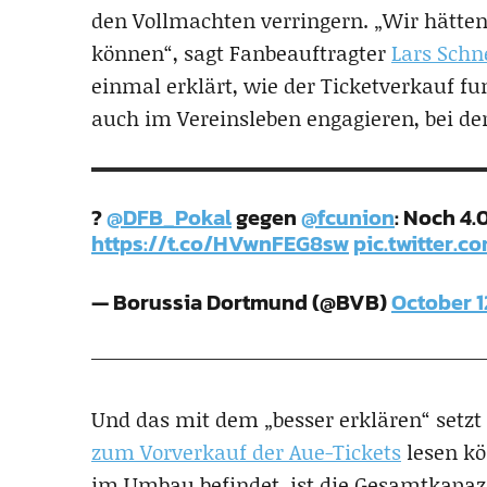
den Vollmachten verringern. „Wir hätten 
können“, sagt Fanbeauftragter
Lars Schn
einmal erklärt, wie der Ticketverkauf fu
auch im Vereinsleben engagieren, bei de
?
@DFB_Pokal
gegen
@fcunion
: Noch 4.
https://t.co/HVwnFEG8sw
pic.twitter.
— Borussia Dortmund (@BVB)
October 1
Und das mit dem „besser erklären“ setzt
zum Vorverkauf der Aue-Tickets
lesen kö
im Umbau befindet, ist die Gesamtkapazi