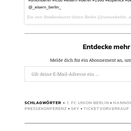
@_eisern_berlin_
Ein von Straßenkunst Union Berlin (@unionberlin_
Entdecke mehr 
Melde dich für ein Abonnement an, um 
SCHLAGWÖRTER
1. FC UNION BERLIN
•
HANNOV
PRESSEKONFERENZ
•
SKY
•
TICKETVORVERKAUF