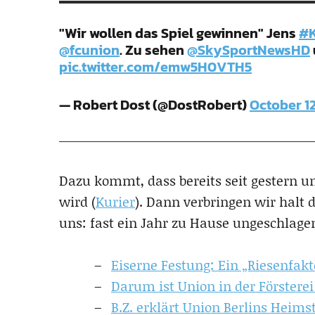
"Wir wollen das Spiel gewinnen" Jens
#K
@fcunion
. Zu sehen
@SkySportNewsHD
pic.twitter.com/emw5H0VTH5
— Robert Dost (@DostRobert)
October 12
Dazu kommt, dass bereits seit gestern un
wird (
Kurier
). Dann verbringen wir halt 
uns: fast ein Jahr zu Hause ungeschlagen
Eiserne Festung: Ein „Riesenfakt
Darum ist Union in der Försterei
B.Z. erklärt Union Berlins Heims