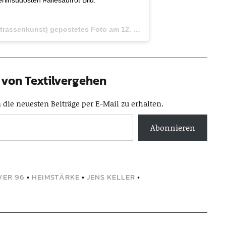
strassenkunst) gepostetes Foto am
12. Okt 2016 um 12:42 Uhr
von Textilvergehen
die neuesten Beiträge per E-Mail zu erhalten.
Abonnieren
ER 96
•
HEIMSTÄRKE
•
JENS KELLER
•