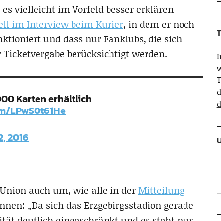
es vielleicht im Vorfeld besser erklären
ell im Interview beim Kurier
, in dem er noch
T
nktioniert und dass nur Fanklubs, die sich
r Ticketvergabe berücksichtigt werden.
w
T
d
000 Karten erhältlich
d
com/LPwS0t61He
2, 2016
U
 Union auch um, wie alle in der
Mitteilung
nnen: „Da sich das Erzgebirgsstadion gerade
tät deutlich eingeschränkt und es steht nur