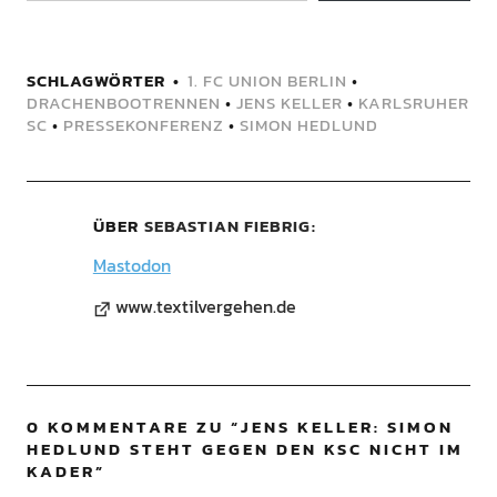
SCHLAGWÖRTER
1. FC UNION BERLIN
•
DRACHENBOOTRENNEN
•
JENS KELLER
•
KARLSRUHER
SC
•
PRESSEKONFERENZ
•
SIMON HEDLUND
ÜBER
SEBASTIAN FIEBRIG
Mastodon
www.textilvergehen.de
0 KOMMENTARE ZU “
JENS KELLER: SIMON
HEDLUND STEHT GEGEN DEN KSC NICHT IM
KADER
”