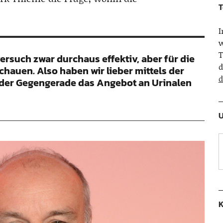
T
w
T
rsuch zwar durchaus effektiv, aber für die
d
auen. Also haben wir lieber mittels der
d
 der Gegengerade das Angebot an Urinalen
U
K