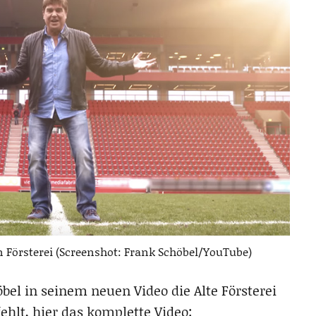
n Försterei (Screenshot: Frank Schöbel/YouTube)
bel in seinem neuen Video die Alte Försterei
fehlt, hier das komplette Video: