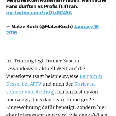
Fans durften vs Profis (1:4) ran.
pic.twitter.com/ryQtz8C45A
— Matze Koch (@MatzeKoch)
January 15,
2016
Im Training legt Trainer Sascha
Lewandowski aktuell Wert auf die
Viererkette (sagt beispielsweise
Benjamin
Kessel bei AFTV
und auch der
Kurier in
seinem Videobeitrag
). Ich bin fest davon
überzeugt, dass das Team keine große
Eingewöhnung dafür benötigt, sondern hier
eher interessant sein wird, wie das 4-3-3 als