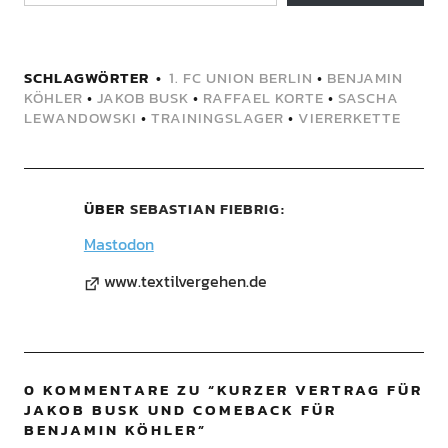
SCHLAGWÖRTER
1. FC UNION BERLIN
•
BENJAMIN
KÖHLER
•
JAKOB BUSK
•
RAFFAEL KORTE
•
SASCHA
LEWANDOWSKI
•
TRAININGSLAGER
•
VIERERKETTE
ÜBER
SEBASTIAN FIEBRIG
Mastodon
www.textilvergehen.de
0 KOMMENTARE ZU “
KURZER VERTRAG FÜR
JAKOB BUSK UND COMEBACK FÜR
BENJAMIN KÖHLER
”