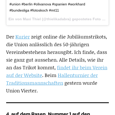
#union #berlin #olivanova #spanien #workhard
#bundesliga #fotoskoch #mt11
Ein von Maxi Thiel (@thielikadabra) gepostetes Foto am
16.
Der
Kurier
zeigt online die Jubiläumstrikots,
die Union anlässlich des 50-jährigen
Vereinsbestehens herausgibt. Ich finde, dass
sie ganz gut aussehen. Alle Details, wie ihr
an das Trikot kommt,
findet ihr beim Verein
auf der Website
. Beim
Hallenturnier der
Traditionsmannschaften
gestern wurde
Union Vierter.
4. auf dem Rasen, Nummer 1 auf den