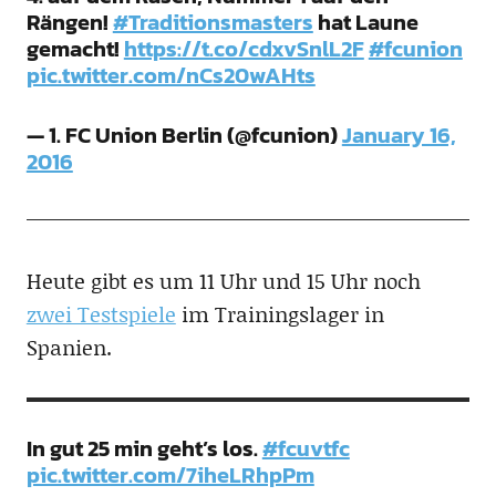
Rängen!
#Traditionsmasters
hat Laune
gemacht!
https://t.co/cdxvSnlL2F
#fcunion
pic.twitter.com/nCs20wAHts
— 1. FC Union Berlin (@fcunion)
January 16,
2016
Heute gibt es um 11 Uhr und 15 Uhr noch
zwei Testspiele
im Trainingslager in
Spanien.
In gut 25 min geht’s los.
#fcuvtfc
pic.twitter.com/7iheLRhpPm