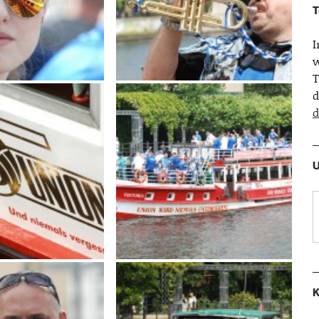
T
w
T
d
d
U
K