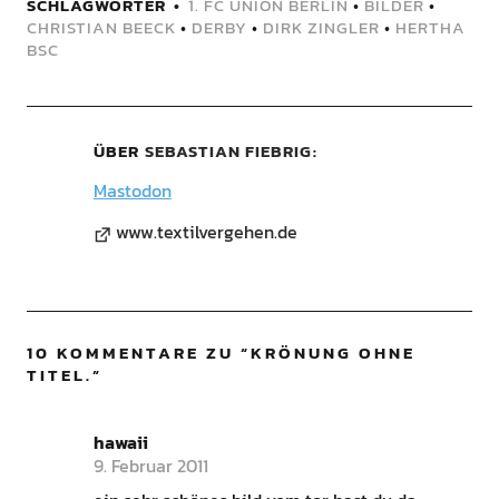
SCHLAGWÖRTER
1. FC UNION BERLIN
•
BILDER
•
CHRISTIAN BEECK
•
DERBY
•
DIRK ZINGLER
•
HERTHA
BSC
ÜBER
SEBASTIAN FIEBRIG
Mastodon
www.textilvergehen.de
10 KOMMENTARE ZU “
KRÖNUNG OHNE
TITEL.
”
hawaii
9. Februar 2011