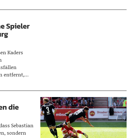
e Spieler
urg
ßen Kaders
n
sfällen
n entfernt,…
n die
 dass Sebastian
en, sondern