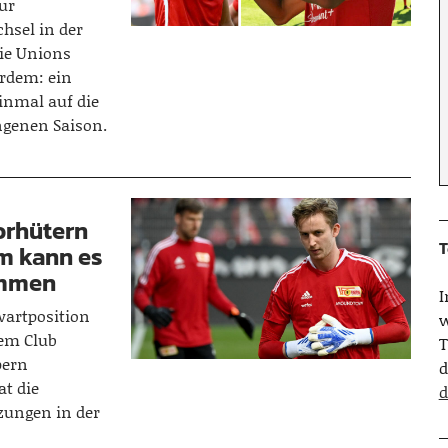
nur
hsel in der
die Unions
rdem: ein
inmal auf die
ngenen Saison.
Torhütern
T
m kann es
ommen
wartposition
w
dem Club
T
pern
d
t die
d
zungen in der