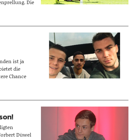
nprellung. Die
nden ist ja
ietet die
itere Chance
son!
ligten
Norbert Düwel