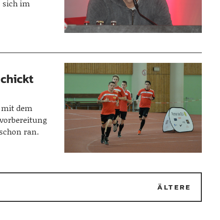
n sich im
chickt
r mit dem
rvorbereitung
 schon ran.
2
ÄLTERE