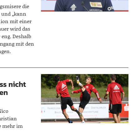
ngsmisere die
s“ und „kann
ion mit einer
auer wird das
 eng. Deshalb
Umgang mit den
ngen.
ss nicht
gen
Nico
hristian
ve mehr im