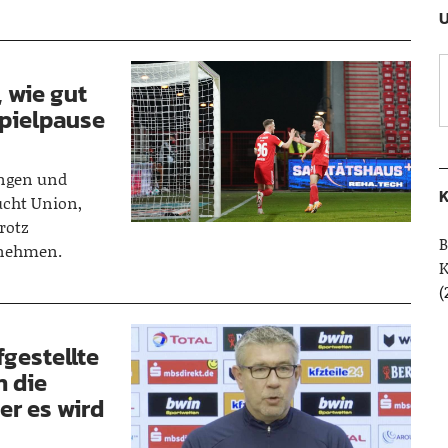
U
, wie gut
spielpause
angen und
K
ucht Union,
rotz
B
 nehmen.
(
fgestellte
h die
er es wird