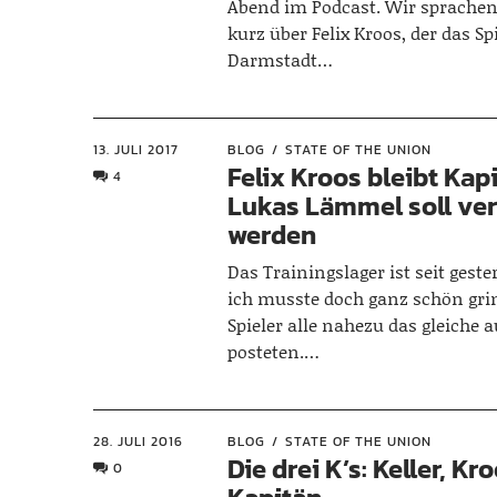
Abend im Podcast. Wir sprachen
kurz über Felix Kroos, der das Sp
Darmstadt…
13. JULI 2017
BLOG
STATE OF THE UNION
Felix Kroos bleibt Kap
4
Lukas Lämmel soll ver
werden
Das Trainingslager ist seit gest
ich musste doch ganz schön grin
Spieler alle nahezu das gleiche 
posteten.…
28. JULI 2016
BLOG
STATE OF THE UNION
Die drei K’s: Keller, Kr
0