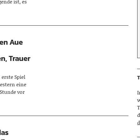
ende ist, es
gen Aue
n, Trauer
 erste Spiel
T
estern eine
 Stunde vor
w
T
d
d
das