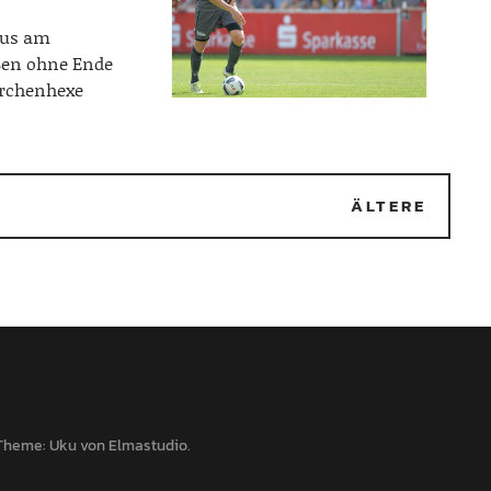
aus am
ßen ohne Ende
ärchenhexe
2
ÄLTERE
Theme: Uku von
Elmastudio