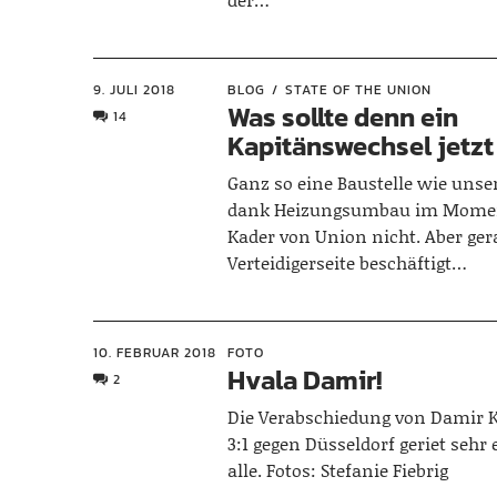
9. JULI 2018
BLOG
STATE OF THE UNION
Was sollte denn ein
14
Kapitänswechsel jetzt
Ganz so eine Baustelle wie un
dank Heizungsumbau im Moment
Kader von Union nicht. Aber gera
Verteidigerseite beschäftigt…
10. FEBRUAR 2018
FOTO
Hvala Damir!
2
Die Verabschiedung von Damir K
3:1 gegen Düsseldorf geriet sehr
alle. Fotos: Stefanie Fiebrig