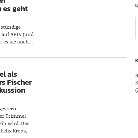
en
U
n es geht
bstündige
 auf AFTV (und
bt es sie auch…
K
el als
B
rs Fischer
skussion
(
gestern
her Trimmel
in wird. Das
 Felix Kroos,