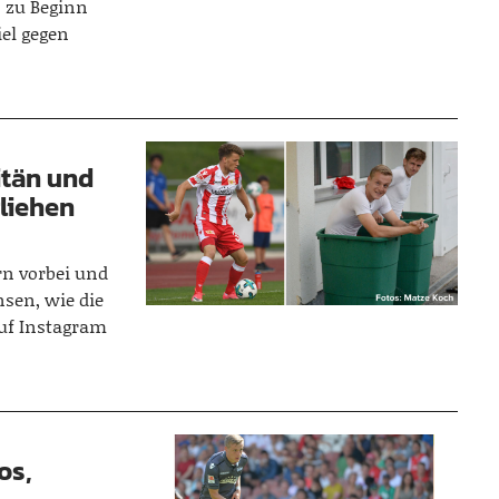
 zu Beginn
iel gegen
itän und
liehen
ern vorbei und
sen, wie die
auf Instagram
oos,