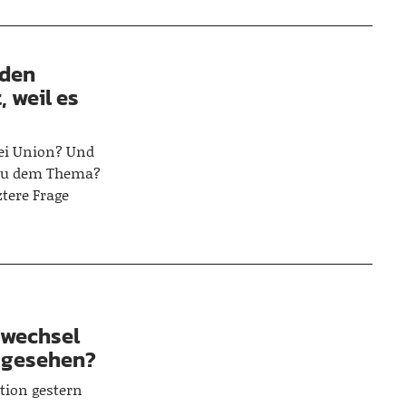
 den
 weil es
ei Union? Und
 zu dem Thema?
tere Frage
swechsel
 gesehen?
tion gestern