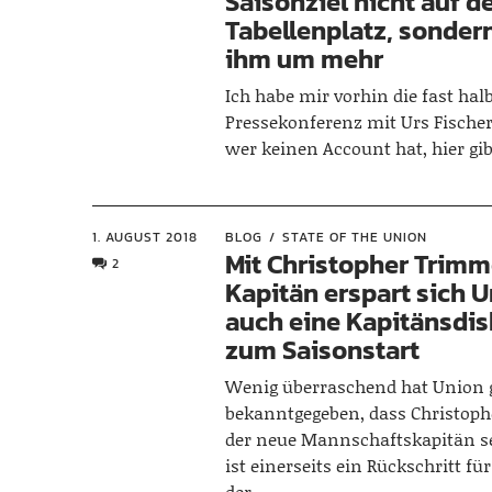
Saisonziel nicht auf d
Tabellenplatz, sonder
ihm um mehr
Ich habe mir vorhin die fast hal
Pressekonferenz mit Urs Fischer
wer keinen Account hat, hier gi
1. AUGUST 2018
BLOG
STATE OF THE UNION
Mit Christopher Trimm
2
Kapitän erspart sich U
auch eine Kapitänsdi
zum Saisonstart
Wenig überraschend hat Union 
bekanntgegeben, dass Christop
der neue Mannschaftskapitän se
ist einerseits ein Rückschritt für
der…