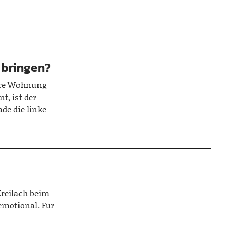
 bringen?
sere Wohnung
, ist der
de die linke
reilach beim
 emotional. Für