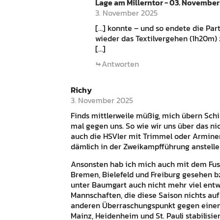
Lage am Millerntor - 03. November
3. November 2025
[…] konnte – und so endete die Part
wieder das Textilvergehen (1h20m) 
[…]
Antworten
Richy
3. November 2025
Finds mittlerweile müßig, mich übern Schir
mal gegen uns. So wie wir uns über das n
auch die HSVler mit Trimmel oder Arminen 
dämlich in der Zweikampfführung anstelle
Ansonsten hab ich mich auch mit dem Fussb
Bremen, Bielefeld und Freiburg gesehen bz
unter Baumgart auch nicht mehr viel entwi
Mannschaften, die diese Saison nichts auf
anderen Überraschungspunkt gegen einen 
Mainz, Heidenheim und St. Pauli stabilisi