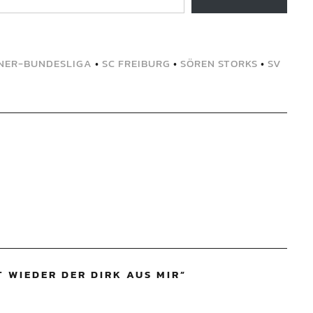
NER-BUNDESLIGA
•
SC FREIBURG
•
SÖREN STORKS
•
SV
T WIEDER DER DIRK AUS MIR
”