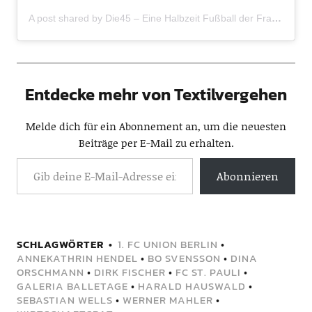
A post shared by Die45 – Eine Halbzeit Fußball der Frauen (@die45_podcast)
Entdecke mehr von Textilvergehen
Melde dich für ein Abonnement an, um die neuesten
Beiträge per E-Mail zu erhalten.
Abonnieren
SCHLAGWÖRTER
1. FC UNION BERLIN
•
ANNEKATHRIN HENDEL
•
BO SVENSSON
•
DINA
ORSCHMANN
•
DIRK FISCHER
•
FC ST. PAULI
•
GALERIA BALLETAGE
•
HARALD HAUSWALD
•
SEBASTIAN WELLS
•
WERNER MAHLER
•