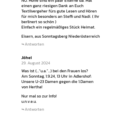
NÖ. Hoffe sind ein paar Eiserne da. Mal
einen ganz riesigen Dank an Euch
Textilvergeher fürs gute Lesen und Hören
für mich besonders an Steffi und Nadi. ( Ihr
berlinert so schön )
Einfach ein regelmäßiges Stück Heimat.
Eisern, aus Sonntagsberg Niederösterreich
Antworten
Jöhei
29. August 2024
Was ist (…“u.a.“…) bei den Frauen los?
Am Sonntag, 1.9.24, 13 Uhr in Adlershof:
Unsere U-23 Damen gegen die 1.Damen
von Hertha!
Nur mal so zur Info!
u.n.v.e.u.
Antworten