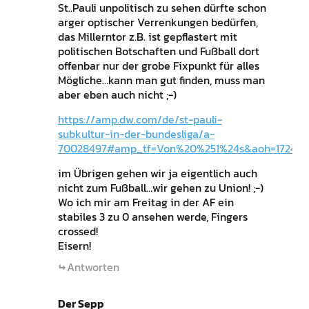
St..Pauli unpolitisch zu sehen dürfte schon
arger optischer Verrenkungen bedürfen,
das Millerntor z.B. ist gepflastert mit
politischen Botschaften und Fußball dort
offenbar nur der grobe Fixpunkt für alles
Mögliche…kann man gut finden, muss man
aber eben auch nicht ;-)
https://amp.dw.com/de/st-pauli-
subkultur-in-der-bundesliga/a-
70028497#amp_tf=Von%20%251%24s&aoh=1724742
im Übrigen gehen wir ja eigentlich auch
nicht zum Fußball…wir gehen zu Union! ;-)
Wo ich mir am Freitag in der AF ein
stabiles 3 zu 0 ansehen werde, Fingers
crossed!
Eisern!
Antworten
Der Sepp