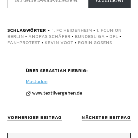
SCHLAGWÖRTER
1. FC HEIDENHEIM
•
1. FCUNION
BERLIN
•
ANDRAS SCHÄFER
•
BUNDESLIGA
•
DFL
•
FAN-PROTEST
•
KEVIN VOGT
•
ROBIN GOSENS
ÜBER
SEBASTIAN FIEBRIG
Mastodon
www.textilvergehen.de
VORHERIGER BEITRAG
NÄCHSTER BEITRAG