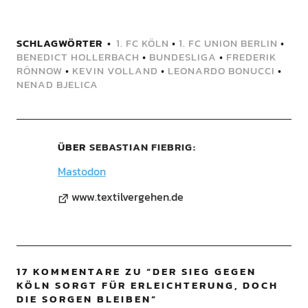
SCHLAGWÖRTER
1. FC KÖLN
•
1. FC UNION BERLIN
•
BENEDICT HOLLERBACH
•
BUNDESLIGA
•
FREDERIK
RÖNNOW
•
KEVIN VOLLAND
•
LEONARDO BONUCCI
•
NENAD BJELICA
ÜBER
SEBASTIAN FIEBRIG
Mastodon
www.textilvergehen.de
17 KOMMENTARE ZU “
DER SIEG GEGEN
KÖLN SORGT FÜR ERLEICHTERUNG, DOCH
DIE SORGEN BLEIBEN
”