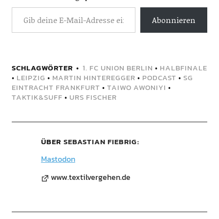
Abonnieren
SCHLAGWÖRTER
1. FC UNION BERLIN
•
HALBFINALE
•
LEIPZIG
•
MARTIN HINTEREGGER
•
PODCAST
•
SG
EINTRACHT FRANKFURT
•
TAIWO AWONIYI
•
TAKTIK&SUFF
•
URS FISCHER
ÜBER
SEBASTIAN FIEBRIG
Mastodon
www.textilvergehen.de