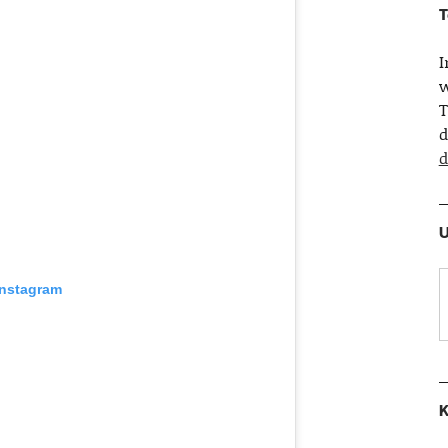
T
w
T
d
d
U
Instagram
K