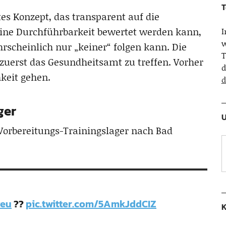
T
tes Konzept, das transparent auf die
eine Durchführbarkeit bewertet werden kann,
w
rscheinlich nur „keiner“ folgen kann. Die
T
zuerst das Gesundheitsamt zu treffen. Vorher
d
hkeit gehen.
d
ger
U
 Vorbereitungs-Trainingslager nach Bad
eu
??
pic.twitter.com/5AmkJddCIZ
K