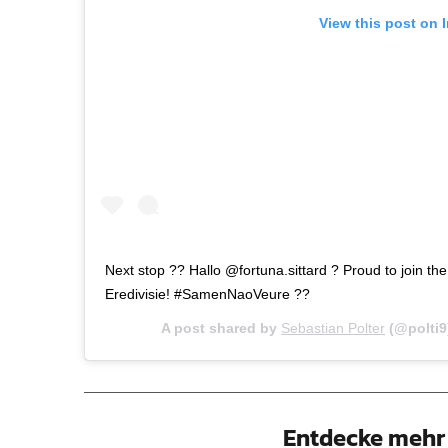
View this post on 
Next stop ?? Hallo @fortuna.sittard ? Proud to join th
Eredivisie! #SamenNaoVeure ??
A post shared by
Sebastian Polter
(@polti9
Entdecke mehr 