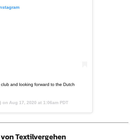
Instagram
e club and looking forward to the Dutch
) on
Aug 17, 2020 at 1:06am PDT
von Textilvergehen