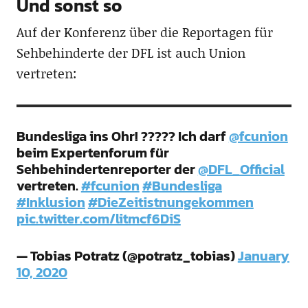
Und sonst so
Auf der Konferenz über die Reportagen für
Sehbehinderte der DFL ist auch Union
vertreten:
Bundesliga ins Ohr! ????? Ich darf
@fcunion
beim Expertenforum für
Sehbehindertenreporter der
@DFL_Official
vertreten.
#fcunion
#Bundesliga
#Inklusion
#DieZeitistnungekommen
pic.twitter.com/litmcf6DiS
— Tobias Potratz (@potratz_tobias)
January
10, 2020