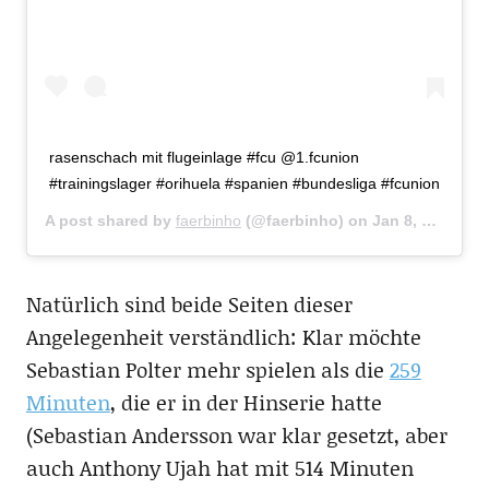
rasenschach mit flugeinlage #fcu @1.fcunion
#trainingslager #orihuela #spanien #bundesliga #fcunion
A post shared by
faerbinho
(@faerbinho) on
Jan 8, 2020 at 8:14am PST
Natürlich sind beide Seiten dieser
Angelegenheit verständlich: Klar möchte
Sebastian Polter mehr spielen als die
259
Minuten
, die er in der Hinserie hatte
(Sebastian Andersson war klar gesetzt, aber
auch Anthony Ujah hat mit 514 Minuten