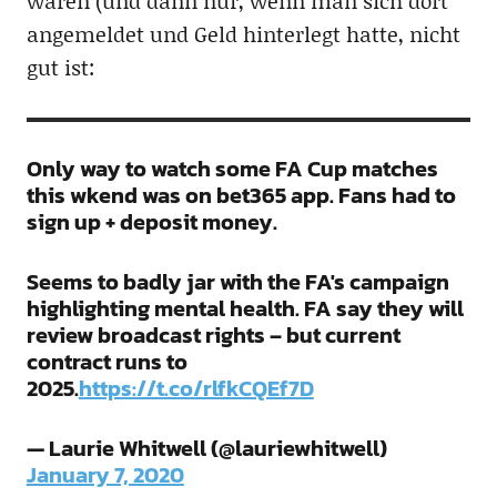
waren (und dann nur, wenn man sich dort
angemeldet und Geld hinterlegt hatte, nicht
gut ist:
Only way to watch some FA Cup matches
this wkend was on bet365 app. Fans had to
sign up + deposit money.
Seems to badly jar with the FA's campaign
highlighting mental health. FA say they will
review broadcast rights – but current
contract runs to
2025.
https://t.co/rlfkCQEf7D
— Laurie Whitwell (@lauriewhitwell)
January 7, 2020