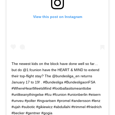
View this post on Instagram
The newest kids on the block have done well so far…
but do @1.fcunion have the HEART & MIND to extend
their top-flight stay? The @bundesliga_en returns
January 17 to 19! . #Bundesliga #BundesligaonFSA
#WhereHeartMeetsMind #footballasitsmeanttobe
#unlikeanythingelse #fcu #fcunion #unionberlin #eisern
#unveu #polter #ingvartsen #promel #andersson #lenz
#ujah #subotic #gikiewicz #abdullahi #trimmel #friedrich
#becker #gentner #gogia