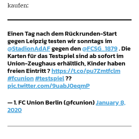
kaufen:
Einen Tag nach dem Rückrunden-Start
gegen Leipzig testen wir sonntags im
@StadionAdAF
gegen den
@FCSG_1879
. Die
Karten für das Testspiel sind ab sofort im
Union-Zeughaus erhältlich, Kinder haben
freien Eintritt ?
https://t.co/pu7Zmtfclm
#fcunion
#testspiel
??
pic.twitter.com/9uabJ0eqmP
— 1. FC Union Berlin (@fcunion)
January 8,
2020