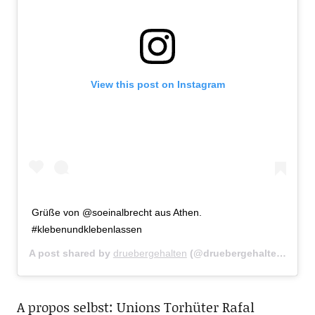
View this post on Instagram
Grüße von @soeinalbrecht aus Athen.
#klebenundklebenlassen
A post shared by
druebergehalten
(@druebergehalten) on
Oc
A propos selbst: Unions Torhüter Rafal