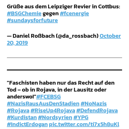
Grüße aus dem Leipziger Revier in Cottbus:
#BSGChemie
gegen
#fcenergie
#sundaysforfuture
— Daniel Roßbach (@da_rossbach)
October
20, 2019
"Faschisten haben nur das Recht auf den
Tod – ob in Rojava, in der Lausitz oder
anderswo!"
#FCEBSG
#NazisRausAusDenStadien
#NoNazis
#Rojava
#RiseUp4Rojava
#DefendRojava
#Kurdistan
#Nordsyrien
#YPG
#IndictErdogan
pic.twitter.com/ti7x5h8uKl