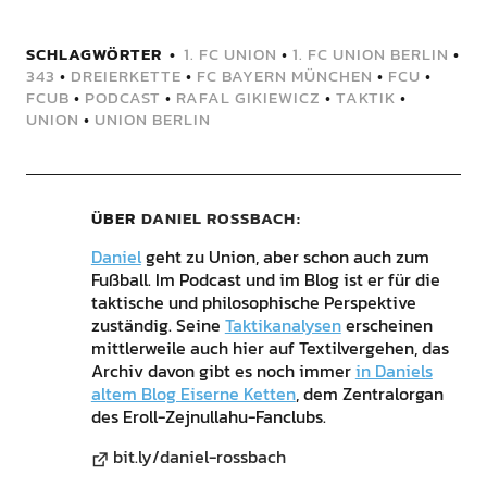
SCHLAGWÖRTER
1. FC UNION
•
1. FC UNION BERLIN
•
343
•
DREIERKETTE
•
FC BAYERN MÜNCHEN
•
FCU
•
FCUB
•
PODCAST
•
RAFAL GIKIEWICZ
•
TAKTIK
•
UNION
•
UNION BERLIN
ÜBER
DANIEL ROSSBACH
Daniel
geht zu Union, aber schon auch zum
Fußball. Im Podcast und im Blog ist er für die
taktische und philosophische Perspektive
zuständig. Seine
Taktikanalysen
erscheinen
mittlerweile auch hier auf Textilvergehen, das
Archiv davon gibt es noch immer
in Daniels
altem Blog Eiserne Ketten
, dem Zentralorgan
des Eroll-Zejnullahu-Fanclubs.
bit.ly/daniel-rossbach