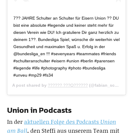
7?? JAHRE Schulter an Schulter für Eisern Union ?? DU
bist eine absolute #legende und keiner steht mehr für
diesen Verein wie DU! Ich gratuliere Dir ganz herzlich zu
deinem 1??. Bundesliga Spiel, wünsche dir weiterhin viel
Gesundheit und maximalen Spaß u. Erfolg in der
@bundesliga_en !!! #sevenyears #teammates #friends
#schulteranschulter #eisern #union #berlin #parensen
#legende #life #photography #photo #bundesliga
#unveu #mp29 #fs34
A post shared by
?????? ???O??????
(@fabian_schoenheim34) on
Union in Podcasts
In der
aktuellen Folge des Podcasts
Union
am Ball
, den Steffi aus unserem Team mit