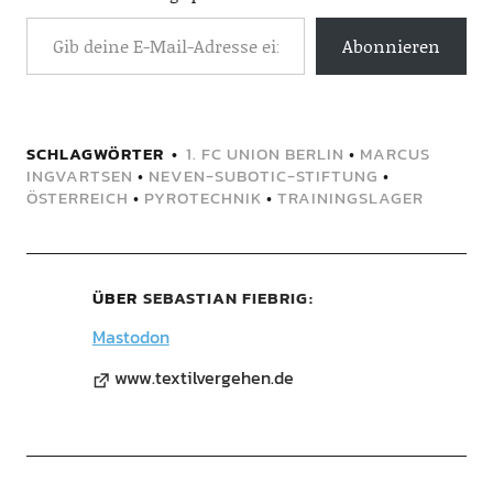
Abonnieren
SCHLAGWÖRTER
1. FC UNION BERLIN
•
MARCUS
INGVARTSEN
•
NEVEN-SUBOTIC-STIFTUNG
•
ÖSTERREICH
•
PYROTECHNIK
•
TRAININGSLAGER
ÜBER
SEBASTIAN FIEBRIG
Mastodon
www.textilvergehen.de