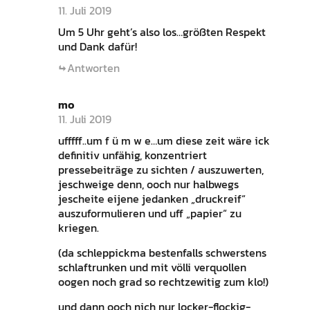
11. Juli 2019
Um 5 Uhr geht’s also los…größten Respekt
und Dank dafür!
Antworten
mo
11. Juli 2019
ufffff..um f ü m w e…um diese zeit wäre ick
definitiv unfähig, konzentriert
pressebeiträge zu sichten / auszuwerten,
jeschweige denn, ooch nur halbwegs
jescheite eijene jedanken „druckreif“
auszuformulieren und uff „papier“ zu
kriegen.
(da schleppickma bestenfalls schwerstens
schlaftrunken und mit völli verquollen
oogen noch grad so rechtzewitig zum klo!)
und dann ooch nich nur locker-flockig-