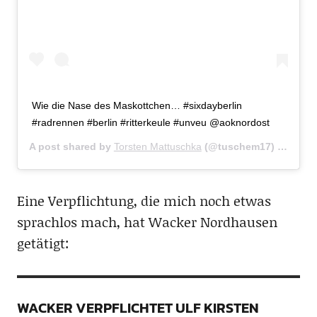
Wie die Nase des Maskottchen… #sixdayberlin
#radrennen #berlin #ritterkeule #unveu @aoknordost
A post shared by
Torsten Mattuschka
(@tuschem17) on
Jan 
Eine Verpflichtung, die mich noch etwas
sprachlos mach, hat Wacker Nordhausen
getätigt:
WACKER VERPFLICHTET ULF KIRSTEN